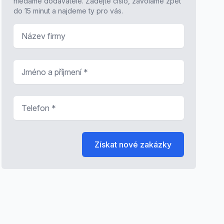
hledáme dodavatele. Zadejte číslo, zavoláme zpět
do 15 minut a najdeme ty pro vás.
Název firmy
Jméno a příjmení
*
Telefon
*
Získat nové zakázky