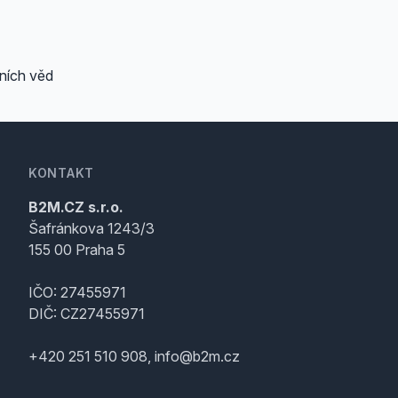
ních věd
KONTAKT
B2M.CZ s.r.o.
Šafránkova 1243/3
155 00 Praha 5
IČO: 27455971
DIČ: CZ27455971
+420 251 510 908, info@b2m.cz