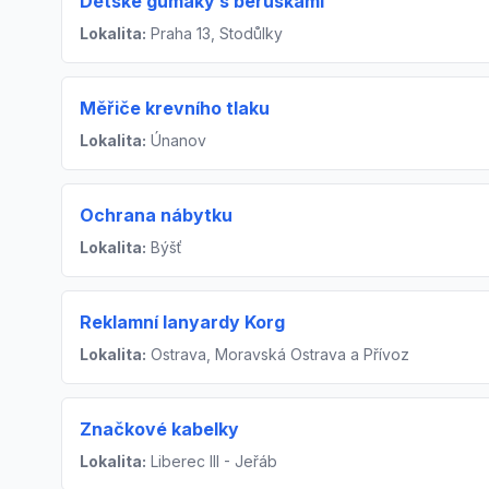
Dětské gumáky s beruškami
Lokalita:
Praha 13, Stodůlky
Měřiče krevního tlaku
Lokalita:
Únanov
Ochrana nábytku
Lokalita:
Býšť
Reklamní lanyardy Korg
Lokalita:
Ostrava, Moravská Ostrava a Přívoz
Značkové kabelky
Lokalita:
Liberec III - Jeřáb