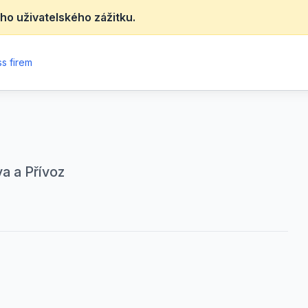
ho uživatelského zážitku.
s firem
a a Přívoz