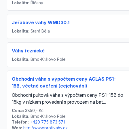
Lokalita:
Říčany
Jeřábové váhy WMD30.1
Lokalita:
Stará Bělá
Váhy řeznické
Lokalita:
Brno-Královo Pole
Obchodní váha s výpočtem ceny ACLAS PS1-
15B, včetně ověření (cejchování)
Obchodní pultová váha s výpočtem ceny PS1-15B do
15kg v nízkém provedení s provozem na bat...
Cena:
3850,- Kč
Lokalita:
Brno-Královo Pole
Telefon:
+420 775 873 571
Web:
http://www.profivahy.cz