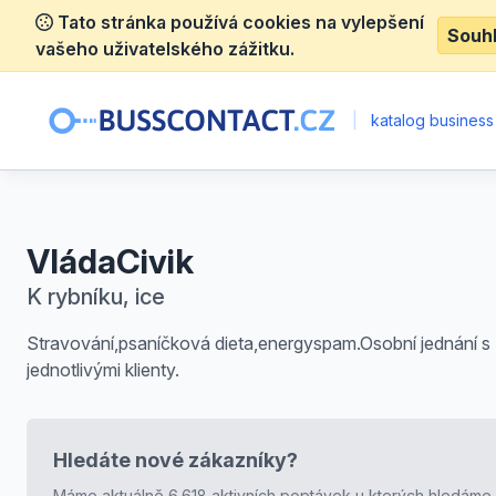
Tato stránka používá cookies na vylepšení
Souh
vašeho uživatelského zážitku.
|
katalog business
VládaCivik
K rybníku, ice
Stravování,psaníčková dieta,energyspam.Osobní jednání s
jednotlivými klienty.
Hledáte nové zákazníky?
Máme aktuálně 6.618 aktivních poptávek u kterých hledáme