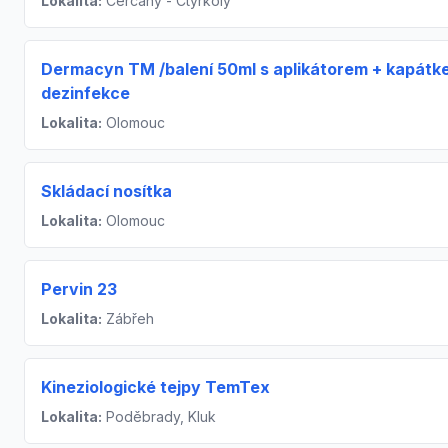
Lokalita:
Čerčany - Čtyřkoly
Dermacyn TM /balení 50ml s aplikátorem + kapátk
dezinfekce
Lokalita:
Olomouc
Skládací nosítka
Lokalita:
Olomouc
Pervin 23
Lokalita:
Zábřeh
Kineziologické tejpy TemTex
Lokalita:
Poděbrady, Kluk