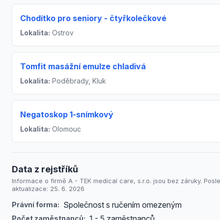
Chodítko pro seniory - čtyřkolečkové
Lokalita:
Ostrov
Tomfit masážní emulze chladivá
Lokalita:
Poděbrady, Kluk
Negatoskop 1-snímkový
Lokalita:
Olomouc
Data z rejstříků
Informace o firmě A - TEK medical care, s.r.o. jsou bez záruky. Posl
aktualizace: 25. 6. 2026
Společnost s ručením omezeným
Právní forma:
1 - 5 zaměstnanců
Počet zaměstnanců: