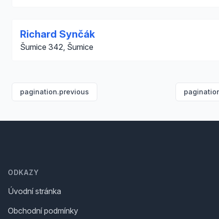
Richard Synčák
Šumice 342, Šumice
pagination.previous
paginatio
Footer
ODKAZY
Úvodní stránka
Obchodní podmínky