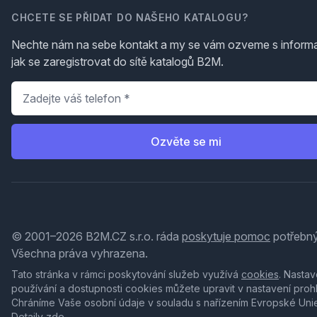
CHCETE SE PŘIDAT DO NAŠEHO KATALOGU?
Nechte nám na sebe kontakt a my se vám ozveme s inform
jak se zaregistrovat do sítě katalogů B2M.
Telefon
*
Ozvěte se mi
© 2001–2026 B2M.CZ s.r.o. ráda
poskytuje pomoc
potřebný
Všechna práva vyhrazena.
Tato stránka v rámci poskytování služeb využívá
cookies
. Nastav
používání a dostupnosti cookies můžete upravit v nastavení proh
Chráníme Vaše osobní údaje v souladu s nařízením Evropské Uni
Detaily
zde
.