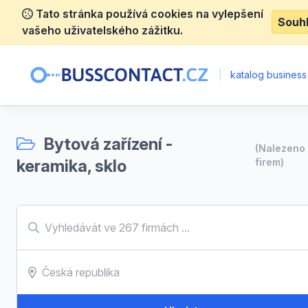
Tato stránka používá cookies na vylepšení
Souh
vašeho uživatelského zážitku.
|
katalog business
Bytová zařízení -
(Nalezen
keramika, sklo
firem)