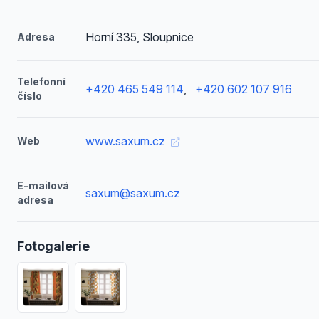
Horní 335, Sloupnice
Adresa
Telefonní
+420 465 549 114
,
+420 602 107 916
číslo
www.saxum.cz
Web
E-mailová
saxum@saxum.cz
adresa
Fotogalerie