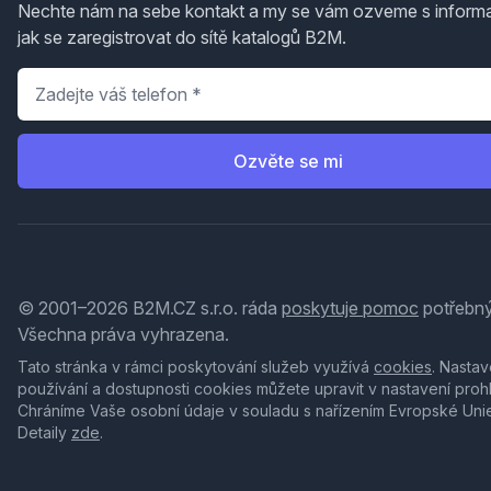
Nechte nám na sebe kontakt a my se vám ozveme s inform
jak se zaregistrovat do sítě katalogů B2M.
Telefon
*
Ozvěte se mi
© 2001–2026 B2M.CZ s.r.o. ráda
poskytuje pomoc
potřebný
Všechna práva vyhrazena.
Tato stránka v rámci poskytování služeb využívá
cookies
. Nastav
používání a dostupnosti cookies můžete upravit v nastavení proh
Chráníme Vaše osobní údaje v souladu s nařízením Evropské Uni
Detaily
zde
.