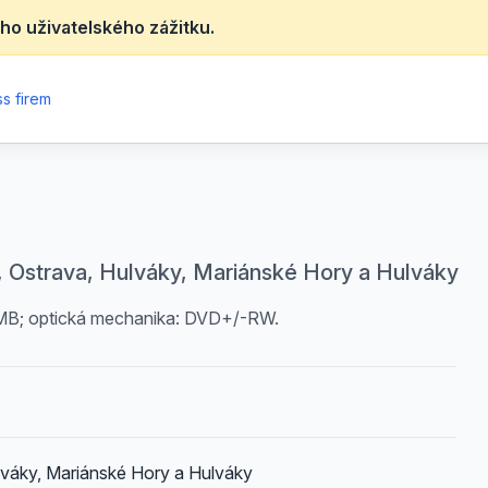
ho uživatelského zážitku.
s firem
8 , Ostrava, Hulváky, Mariánské Hory a Hulváky
6 MB; optická mechanika: DVD+/-RW.
lváky, Mariánské Hory a Hulváky