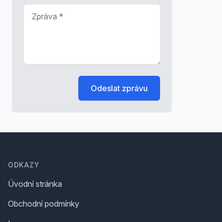
Zpráva
*
Odeslat zprávu
Footer
ODKAZY
Úvodní stránka
Obchodní podmínky