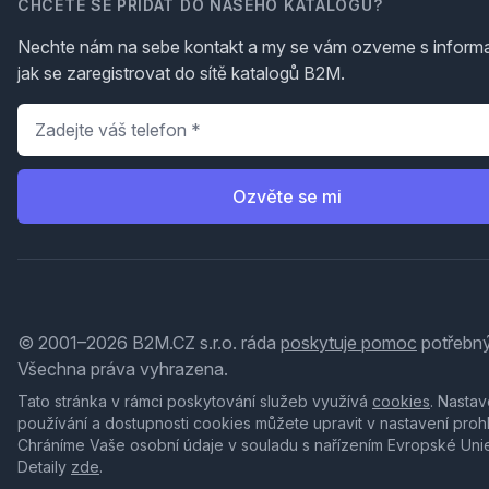
CHCETE SE PŘIDAT DO NAŠEHO KATALOGU?
Nechte nám na sebe kontakt a my se vám ozveme s inform
jak se zaregistrovat do sítě katalogů B2M.
Telefon
*
Ozvěte se mi
© 2001–2026 B2M.CZ s.r.o. ráda
poskytuje pomoc
potřebný
Všechna práva vyhrazena.
Tato stránka v rámci poskytování služeb využívá
cookies
. Nastav
používání a dostupnosti cookies můžete upravit v nastavení proh
Chráníme Vaše osobní údaje v souladu s nařízením Evropské Uni
Detaily
zde
.