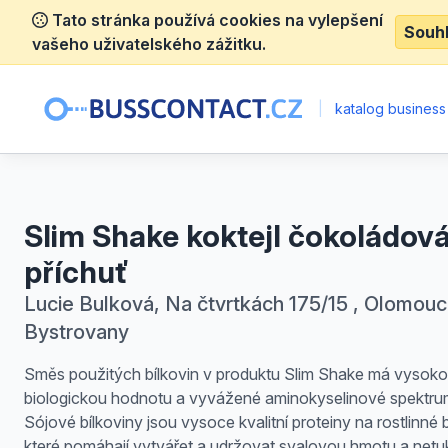
Tato stránka používá cookies na vylepšení
Souh
vašeho uživatelského zážitku.
|
katalog business
Slim Shake koktejl čokoládov
příchuť
Lucie Bulková, Na čtvrtkách 175/15 , Olomouc
Bystrovany
Směs použitých bílkovin v produktu Slim Shake má vysok
biologickou hodnotu a vyvážené aminokyselinové spektru
Sójové bílkoviny jsou vysoce kvalitní proteiny na rostlinné 
které pomáhají vytvářet a udržovat svalovou hmotu a net