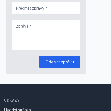
Předmět zprávy
*
Zpráva
*
Odeslat zprávu
Footer
ODKAZY
Úvodní stránka