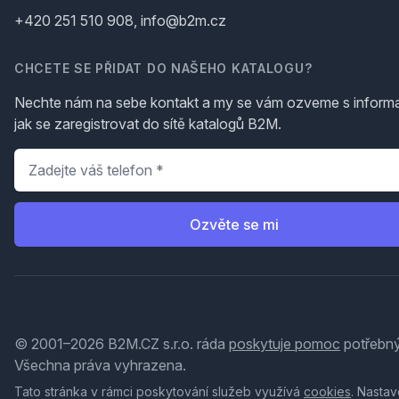
+420 251 510 908, info@b2m.cz
CHCETE SE PŘIDAT DO NAŠEHO KATALOGU?
Nechte nám na sebe kontakt a my se vám ozveme s inform
jak se zaregistrovat do sítě katalogů B2M.
Telefon
*
Ozvěte se mi
© 2001–2026 B2M.CZ s.r.o. ráda
poskytuje pomoc
potřebný
Všechna práva vyhrazena.
Tato stránka v rámci poskytování služeb využívá
cookies
. Nastav