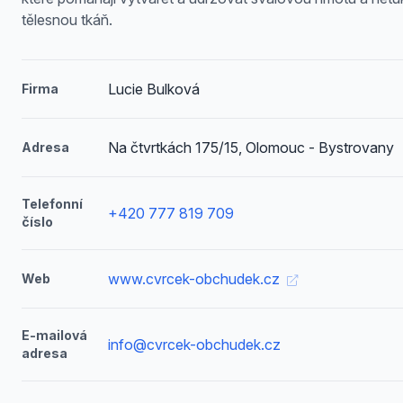
tělesnou tkáň.
Lucie Bulková
Firma
Na čtvrtkách 175/15, Olomouc - Bystrovany
Adresa
Telefonní
+420 777 819 709
číslo
www.cvrcek-obchudek.cz
Web
E-mailová
info@cvrcek-obchudek.cz
adresa