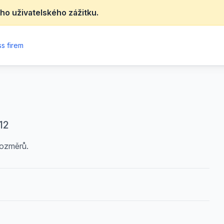
ho uživatelského zážitku.
s firem
12
rozměrů.