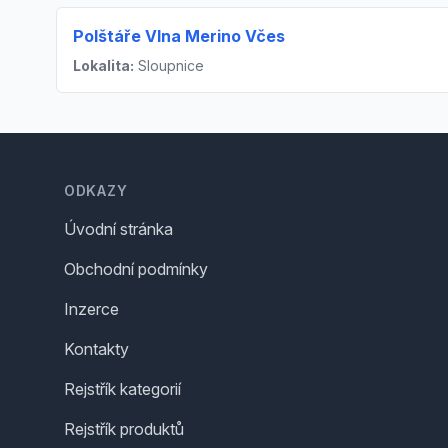
Polštáře Vlna Merino Včes
Lokalita:
Sloupnice
Footer
ODKAZY
Úvodní stránka
Obchodní podmínky
Inzerce
Kontakty
Rejstřík kategorií
Rejstřík produktů