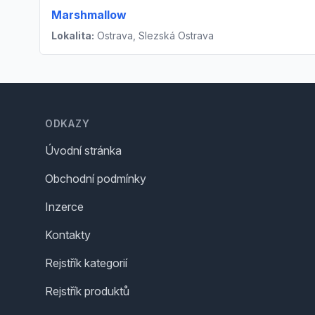
Marshmallow
Lokalita:
Ostrava, Slezská Ostrava
Footer
ODKAZY
Úvodní stránka
Obchodní podmínky
Inzerce
Kontakty
Rejstřík kategorií
Rejstřík produktů