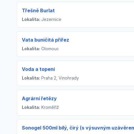
Třešně Burlat
Lokalita:
Jezernice
Vata buničitá přířez
Lokalita:
Olomouc
Voda a topení
Lokalita:
Praha 2, Vinohrady
Agrární řetězy
Lokalita:
Kroměříž
Sonogel 500ml bílý, čirý (s výsuvným uzávěre