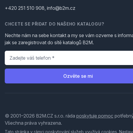
+420 251 510 908, info@b2m.cz
CHCETE SE PŘIDAT DO NAŠEHO KATALOGU?
Nechte nám na sebe kontakt a my se vám ozveme s inform
jak se zaregistrovat do sítě katalogů B2M.
Telefon
*
Ozvěte se mi
© 2001–2026 B2M.CZ s.r.o. ráda
poskytuje pomoc
potřebný
Všechna práva vyhrazena.
Tato stránka v rámci poskytování služeb využívá
cookies
. Nastav