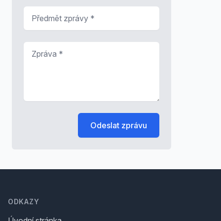
Předmět zprávy
*
Zpráva
*
Odeslat zprávu
Footer
ODKAZY
Úvodní stránka