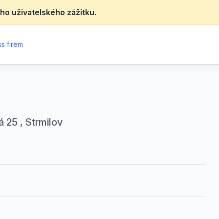
ho uživatelského zážitku.
s firem
á 25 , Strmilov