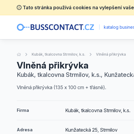
Tato stránka používá cookies na vylepšení vaše
|
katalog busines
Úvodní stránka
Kubák, tkalcovna Strmilov, k.s.
Vlněná přikrývka
Vlněná přikrývka
Kubák, tkalcovna Strmilov, k.s., Kunžateck
Vlněná přikrývka (135 x 100 cm + třásně).
Kubák, tkalcovna Strmilov, k.s.
Firma
Kunžatecká 25, Strmilov
Adresa