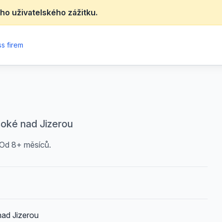
ho uživatelského zážitku.
s firem
soké nad Jizerou
 Od 8+ měsíců.
nad Jizerou