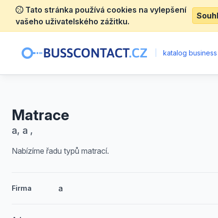
Tato stránka používá cookies na vylepšení
Souh
vašeho uživatelského zážitku.
|
katalog business
Matrace
a, a ,
Nabízíme řadu typů matrací.
a
Firma