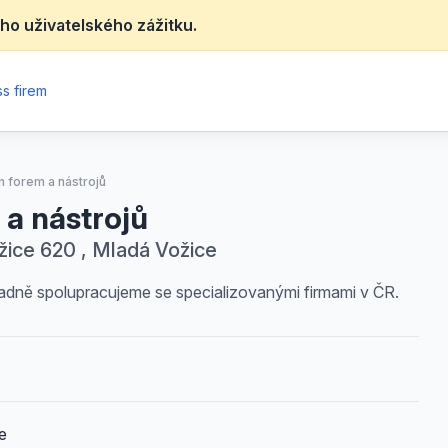
ho uživatelského zážitku.
s firem
h forem a nástrojů
 a nástrojů
ice 620 , Mladá Vožice
ípadně spolupracujeme se specializovanými firmami v ČR.
.
e