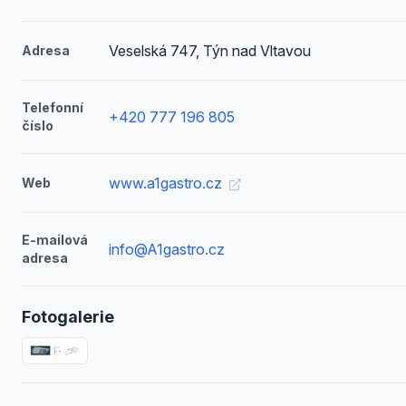
Veselská 747, Týn nad Vltavou
Adresa
Telefonní
+420 777 196 805
číslo
www.a1gastro.cz
Web
E-mailová
info@A1gastro.cz
adresa
Fotogalerie