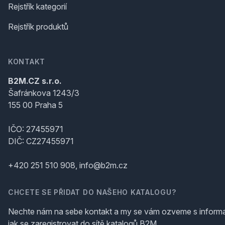
Rejstřík kategorií
Rejstřík produktů
KONTAKT
B2M.CZ s.r.o.
Šafránkova 1243/3
155 00 Praha 5
IČO: 27455971
DIČ: CZ27455971
+420 251 510 908, info@b2m.cz
CHCETE SE PŘIDAT DO NAŠEHO KATALOGU?
Nechte nám na sebe kontakt a my se vám ozveme s inform
jak se zaregistrovat do sítě katalogů B2M.