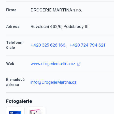
DROGERIE MARTINA s.r.o.
Firma
Revoluční 462/6, Poděbrady III
Adresa
Telefonní
+420 325 626 166
,
+420 724 794 621
číslo
www.drogeriemartina.cz
Web
E-mailová
info@DrogerieMartina.cz
adresa
Fotogalerie