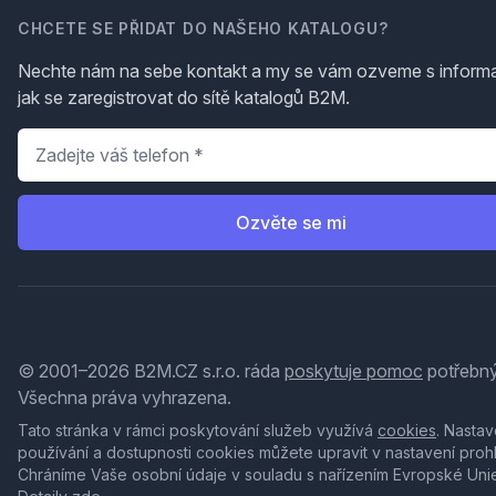
CHCETE SE PŘIDAT DO NAŠEHO KATALOGU?
Nechte nám na sebe kontakt a my se vám ozveme s inform
jak se zaregistrovat do sítě katalogů B2M.
Telefon
*
Ozvěte se mi
© 2001–2026 B2M.CZ s.r.o. ráda
poskytuje pomoc
potřebný
Všechna práva vyhrazena.
Tato stránka v rámci poskytování služeb využívá
cookies
. Nastav
používání a dostupnosti cookies můžete upravit v nastavení proh
Chráníme Vaše osobní údaje v souladu s nařízením Evropské Uni