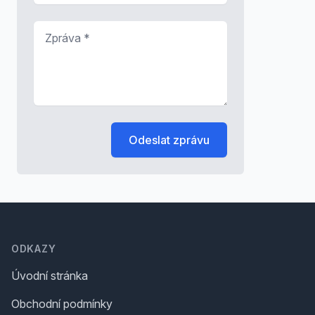
Zpráva
*
Odeslat zprávu
Footer
ODKAZY
Úvodní stránka
Obchodní podmínky