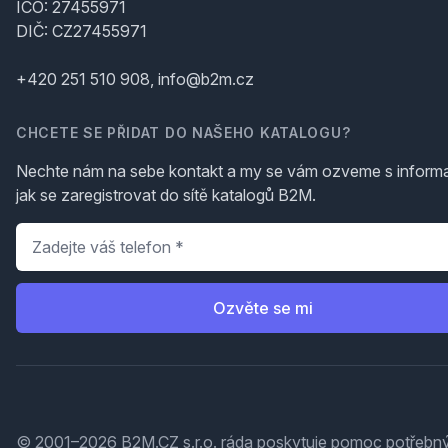
IČO: 27455971
DIČ: CZ27455971
+420 251 510 908, info@b2m.cz
CHCETE SE PŘIDAT DO NAŠEHO KATALOGU?
Nechte nám na sebe kontakt a my se vám ozveme s inform
jak se zaregistrovat do sítě katalogů B2M.
Telefon
*
Ozvěte se mi
© 2001–2026 B2M.CZ s.r.o. ráda
poskytuje pomoc
potřebný