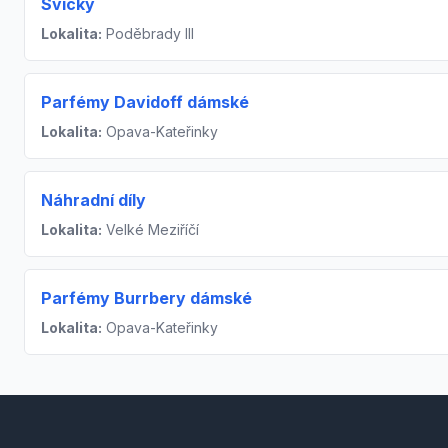
Svíčky
Lokalita:
Poděbrady III
Parfémy Davidoff dámské
Lokalita:
Opava-Kateřinky
Náhradní díly
Lokalita:
Velké Meziříčí
Parfémy Burrbery dámské
Lokalita:
Opava-Kateřinky
Footer