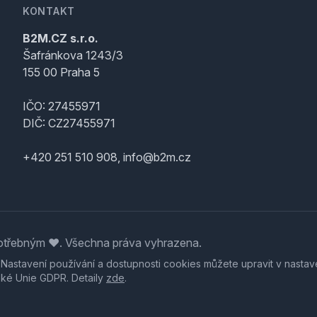
KONTAKT
B2M.CZ s.r.o.
Šafránkova 1243/3
155 00 Praha 5
IČO: 27455971
DIČ: CZ27455971
+420 251 510 908, info@b2m.cz
třebným ♥️. Všechna práva vyhrazena.
. Nastavení používání a dostupnosti cookies můžete upravit v nastav
ské Unie GDPR. Detaily
zde
.