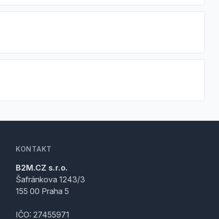
KONTAKT
B2M.CZ s.r.o.
Šafránkova 1243/3
155 00 Praha 5
IČO: 27455971