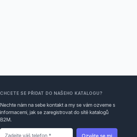
CHCETE SE PŘIDAT DO NAŠEHO KATALOGU?
Nechte nám na sebe kontakt a my se vám ozveme s
informacemi, jak se zaregistrovat do sítě katalogů
B2M.
Telefon
*
Ozvěte se mi