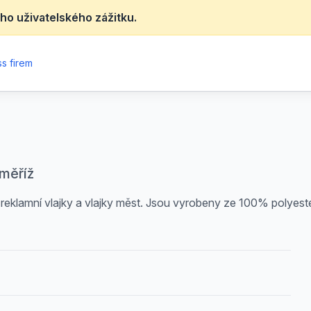
ho uživatelského zážitku.
s firem
měříž
a reklamní vlajky a vlajky měst. Jsou vyrobeny ze 100% polyeste