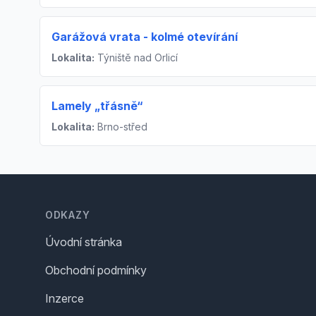
Garážová vrata - kolmé otevírání
Lokalita:
Týniště nad Orlicí
Lamely „třásně“
Lokalita:
Brno-střed
Footer
ODKAZY
Úvodní stránka
Obchodní podmínky
Inzerce