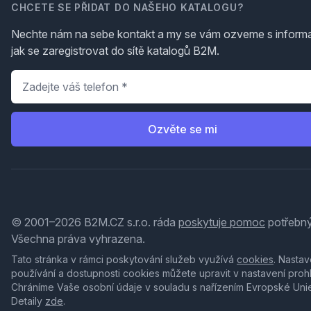
CHCETE SE PŘIDAT DO NAŠEHO KATALOGU?
Nechte nám na sebe kontakt a my se vám ozveme s inform
jak se zaregistrovat do sítě katalogů B2M.
Telefon
*
Ozvěte se mi
© 2001–2026 B2M.CZ s.r.o. ráda
poskytuje pomoc
potřebný
Všechna práva vyhrazena.
Tato stránka v rámci poskytování služeb využívá
cookies
. Nastav
používání a dostupnosti cookies můžete upravit v nastavení proh
Chráníme Vaše osobní údaje v souladu s nařízením Evropské Uni
Detaily
zde
.