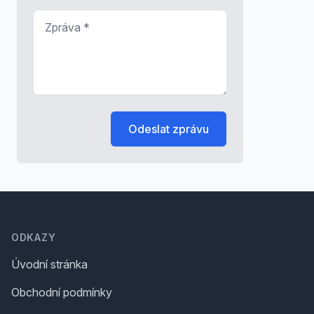
Zpráva
*
Odeslat zprávu
Footer
ODKAZY
Úvodní stránka
Obchodní podmínky