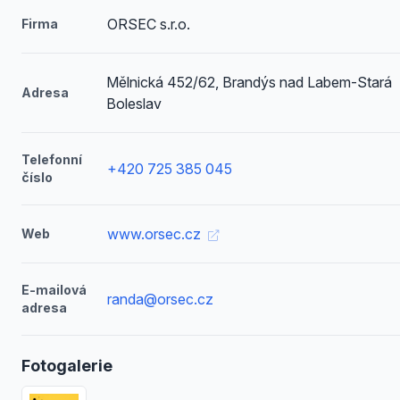
ORSEC s.r.o.
Firma
Mělnická 452/62, Brandýs nad Labem-Stará
Adresa
Boleslav
Telefonní
+420 725 385 045
číslo
www.orsec.cz
Web
E-mailová
randa@orsec.cz
adresa
Fotogalerie