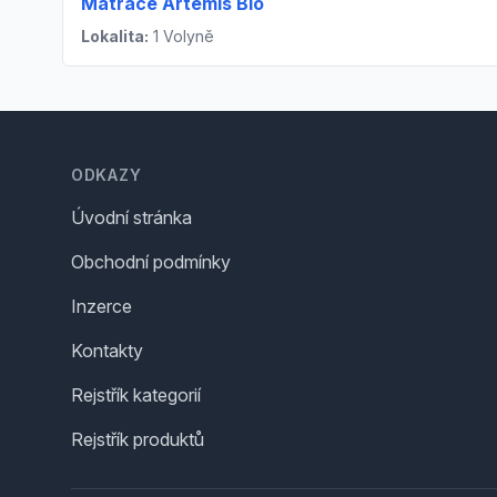
Matrace Artemis Bio
Lokalita:
1 Volyně
Footer
ODKAZY
Úvodní stránka
Obchodní podmínky
Inzerce
Kontakty
Rejstřík kategorií
Rejstřík produktů