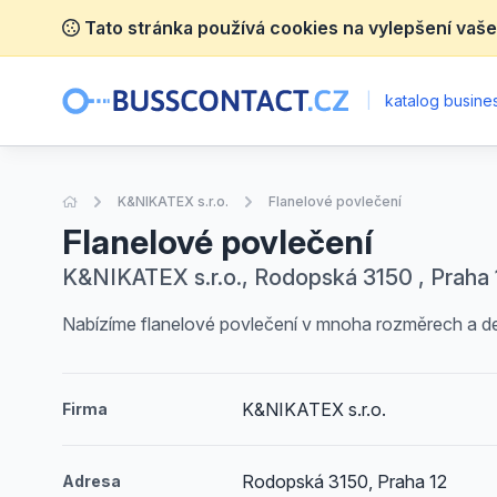
Tato stránka používá cookies na vylepšení vaše
|
katalog busines
Úvodní stránka
K&NIKATEX s.r.o.
Flanelové povlečení
Flanelové povlečení
K&NIKATEX s.r.o., Rodopská 3150 , Praha 
Nabízíme flanelové povlečení v mnoha rozměrech a d
K&NIKATEX s.r.o.
Firma
Rodopská 3150, Praha 12
Adresa