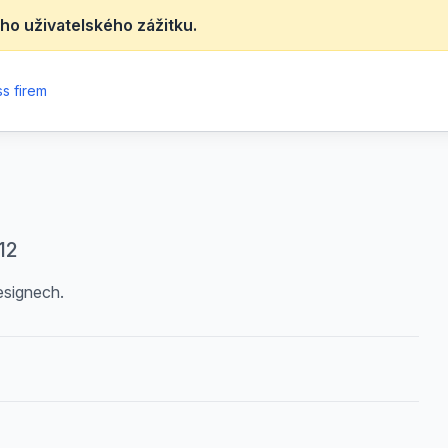
ho uživatelského zážitku.
s firem
12
esignech.