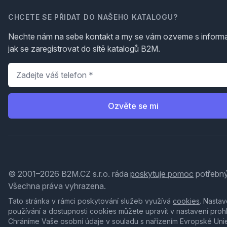
CHCETE SE PŘIDAT DO NAŠEHO KATALOGU?
Nechte nám na sebe kontakt a my se vám ozveme s inform
jak se zaregistrovat do sítě katalogů B2M.
Telefon
*
Ozvěte se mi
© 2001–2026 B2M.CZ s.r.o. ráda
poskytuje pomoc
potřebný
Všechna práva vyhrazena.
Tato stránka v rámci poskytování služeb využívá
cookies
. Nastav
používání a dostupnosti cookies můžete upravit v nastavení proh
Chráníme Vaše osobní údaje v souladu s nařízením Evropské Uni