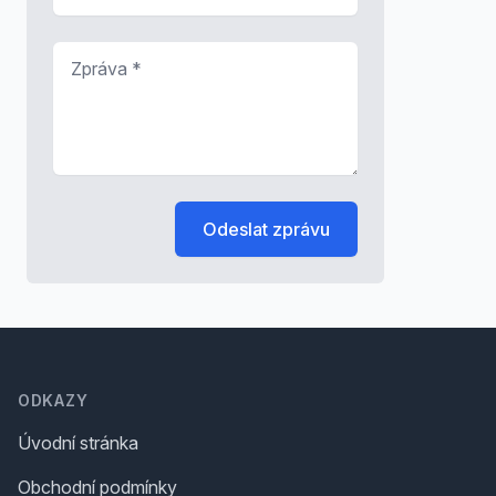
Zpráva
*
Odeslat zprávu
Footer
ODKAZY
Úvodní stránka
Obchodní podmínky