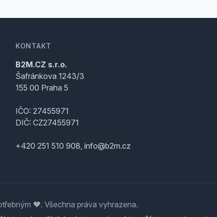
KONTAKT
B2M.CZ s.r.o.
Šafránkova 1243/3
155 00 Praha 5
IČO: 27455971
DIČ: CZ27455971
+420 251 510 908, info@b2m.cz
třebným ♥️. Všechna práva vyhrazena.