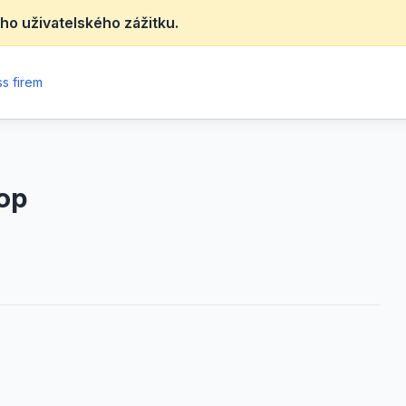
ho uživatelského zážitku.
s firem
hop