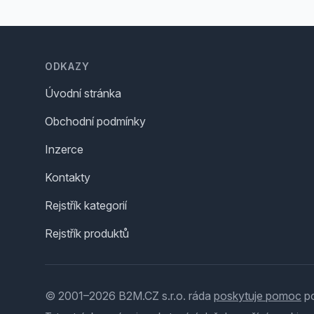
Footer
ODKAZY
Úvodní stránka
Obchodní podmínky
Inzerce
Kontakty
Rejstřík kategorií
Rejstřík produktů
© 2001–2026 B2M.CZ s.r.o. ráda
poskytuje pomoc
po