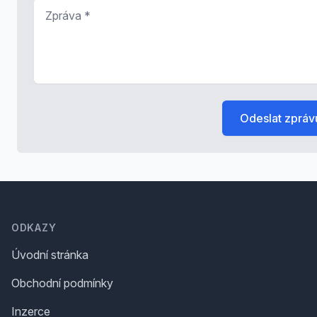
Zpráva
*
Odeslat zpráv
Footer
ODKAZY
Úvodní stránka
Obchodní podmínky
Inzerce