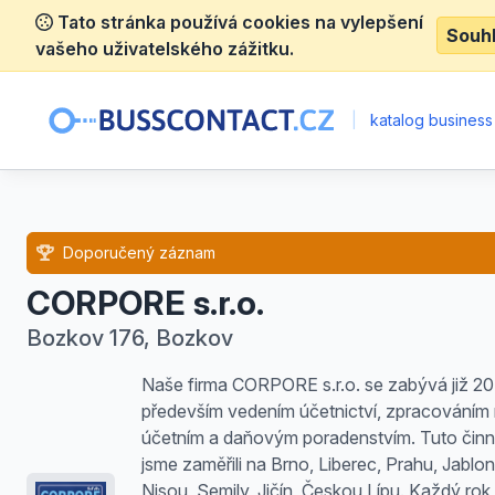
Tato stránka používá cookies na vylepšení
Souh
vašeho uživatelského zážitku.
|
katalog business
Doporučený záznam
CORPORE s.r.o.
Bozkov 176, Bozkov
Naše firma CORPORE s.r.o. se zabývá již 20 
především vedením účetnictví, zpracováním
účetním a daňovým poradenstvím. Tuto činn
jsme zaměřili na Brno, Liberec, Prahu, Jablo
Nisou, Semily, Jičín, Českou Lípu. Každý rok