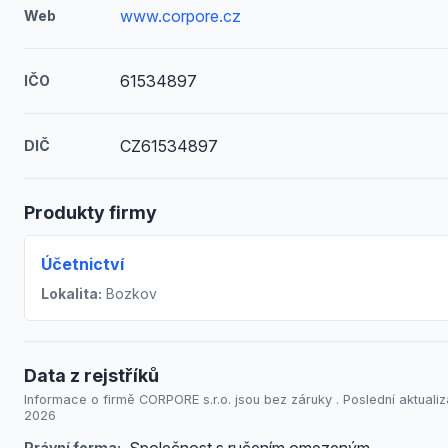
www.corpore.cz
Web
61534897
IČO
CZ61534897
DIČ
Produkty firmy
Účetnictví
Lokalita:
Bozkov
Data z rejstříků
Informace o firmě CORPORE s.r.o. jsou bez záruky . Poslední aktualiza
2026
Právní forma: