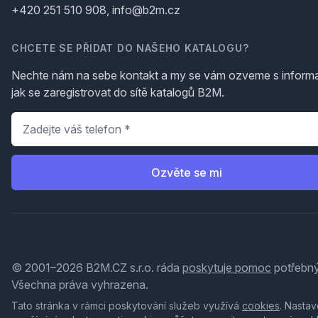
+420 251 510 908, info@b2m.cz
CHCETE SE PŘIDAT DO NAŠEHO KATALOGU?
Nechte nám na sebe kontakt a my se vám ozveme s inform
jak se zaregistrovat do sítě katalogů B2M.
Telefon
*
Ozvěte se mi
© 2001–2026 B2M.CZ s.r.o. ráda
poskytuje pomoc
potřebný
Všechna práva vyhrazena.
Tato stránka v rámci poskytování služeb využívá
cookies
. Nastav