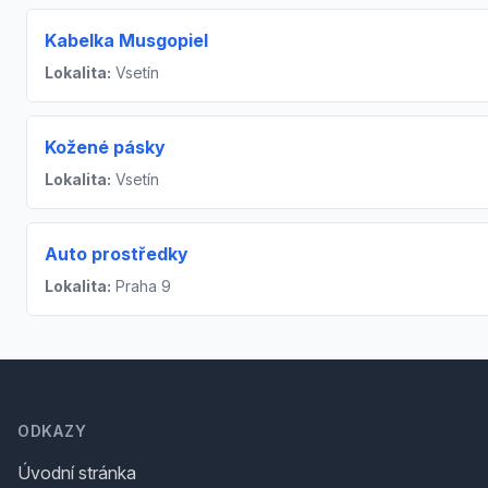
Kabelka Musgopiel
Lokalita:
Vsetín
Kožené pásky
Lokalita:
Vsetín
Auto prostředky
Lokalita:
Praha 9
Footer
ODKAZY
Úvodní stránka