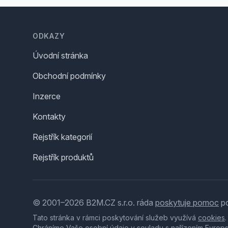
Footer
ODKAZY
Úvodní stránka
Obchodní podmínky
Inzerce
Kontakty
Rejstřík kategorií
Rejstřík produktů
© 2001–2026 B2M.CZ s.r.o. ráda
poskytuje pomoc
po
Tato stránka v rámci poskytování služeb využívá
cookies
Chráníme Vaše osobní údaje v souladu s nařízením Evrop