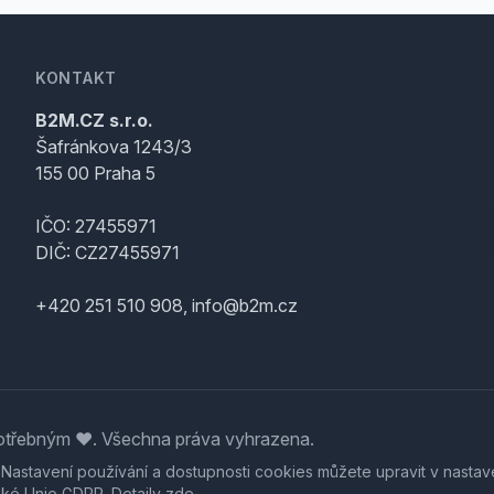
KONTAKT
B2M.CZ s.r.o.
Šafránkova 1243/3
155 00 Praha 5
IČO: 27455971
DIČ: CZ27455971
+420 251 510 908, info@b2m.cz
třebným ♥️. Všechna práva vyhrazena.
. Nastavení používání a dostupnosti cookies můžete upravit v nastav
ské Unie GDPR. Detaily
zde
.