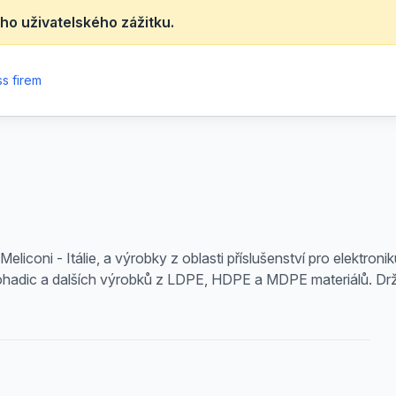
ho uživatelského zážitku.
s firem
eliconi - Itálie, a výrobky z oblasti příslušenství pro elektro
olohadic a dalších výrobků z LDPE, HDPE a MDPE materiálů. Držá