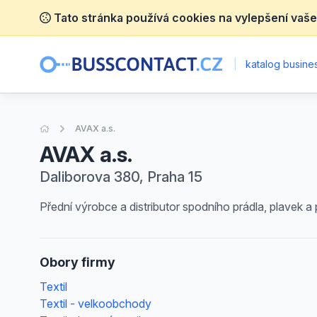
Tato stránka používá cookies na vylepšení vaše
|
katalog busines
Úvodní stránka
AVAX a.s.
AVAX a.s.
Daliborova 380, Praha 15
Přední výrobce a distributor spodního prádla, plavek
Obory firmy
Textil
Textil - velkoobchody