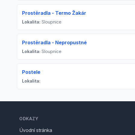
Prostěradla - Termo Žakár
Lokalita:
Sloupnice
Prostěradla - Nepropustné
Lokalita:
Sloupnice
Postele
Lokalita:
Footer
ODKAZY
Úvodní stránka