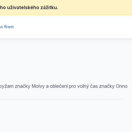
ho uživatelského zážitku.
s firem
 a pyžam značky Molvy a oblečení pro volný čas značky Onno