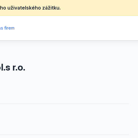
ho uživatelského zážitku.
s firem
.s r.o.