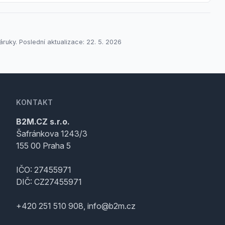
áruky. Poslední aktualizace: 22. 5. 2026
KONTAKT
B2M.CZ s.r.o.
Šafránkova 1243/3
155 00 Praha 5
IČO: 27455971
DIČ: CZ27455971
+420 251 510 908, info@b2m.cz