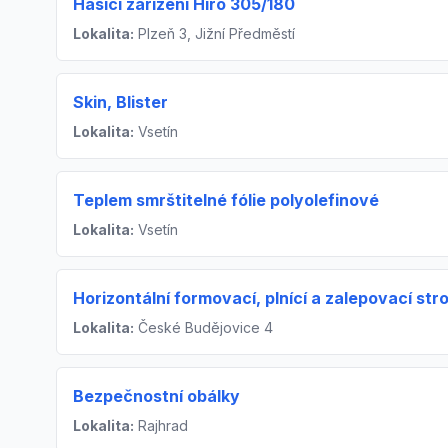
Hasící zařízení Hiro 305/180
Lokalita:
Plzeň 3, Jižní Předměstí
Skin, Blister
Lokalita:
Vsetín
Teplem smrštitelné fólie polyolefinové
Lokalita:
Vsetín
Horizontální formovací, plnící a zalepovací stro
Lokalita:
České Budějovice 4
Bezpečnostní obálky
Lokalita:
Rajhrad