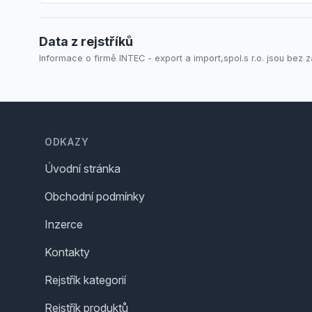
Data z rejstříků
Informace o firmě INTEC - export a import,spol.s r.o. jsou bez z
Footer
ODKAZY
Úvodní stránka
Obchodní podmínky
Inzerce
Kontakty
Rejstřík kategorií
Rejstřík produktů