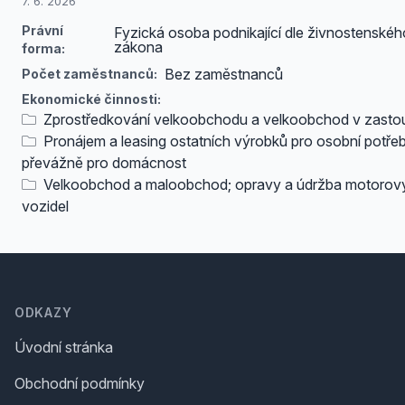
7. 6. 2026
Právní
Fyzická osoba podnikající dle živnostenskéh
zákona
forma:
Bez zaměstnanců
Počet zaměstnanců:
Ekonomické činnosti:
Zprostředkování velkoobchodu a velkoobchod v zasto
Pronájem a leasing ostatních výrobků pro osobní potře
převážně pro domácnost
Velkoobchod a maloobchod; opravy a údržba motorov
vozidel
Footer
ODKAZY
Úvodní stránka
Obchodní podmínky