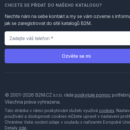
CHCETE SE PŘIDAT DO NAŠEHO KATALOGU?
Nechte nám na sebe kontakt a my se vám ozveme s inform
jak se zaregistrovat do sítě katalogů B2M.
Telefon
*
Ozvěte se mi
© 2001–2026 B2M.CZ s.r.o. ráda
poskytuje pomoc
potřebný
Všechna práva vyhrazena.
Tato stránka v rámci poskytování služeb využívá
cookies
. Nastav
používání a dostupnosti cookies můžete upravit v nastavení proh
Chráníme Vaše osobní údaje v souladu s nařízením Evropské Uni
Detaily
zde
.