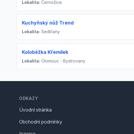
Lokalita:
Černožice
Kuchyňský nůž Trend
Lokalita:
Sedlčany
Koloběžka Křemílek
Lokalita:
Olomouc - Bystrovany
Footer
ODKAZY
Úvodní stránka
Obchodní podmínky
Inzerce